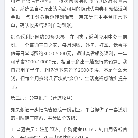
用户下载高省APP后，每次网购前将商品链接复制到高
省，系统会自动弹出该商品可用的隐藏优惠券和预估返利
金额。点击领券后跳转到淘宝、京东等原生平台正常下
单，确认收货后返利自动到账。
综合返利比例约90%-98%，在同类型返利应用中处于前
列。一个普通三口之家，每月网购、外卖、打车、话费充
值等日常消费约3000-5000元，通过高省领券返利，一年
可节省3000-10000元，相当于多出一趟旅行的预算。我
自己用了半年，粗略算下来省了2000多块，不是什么大
钱，但每个月多出几百块的“余粮”，生活宽裕感确实提升
了。
第二层：分享推广（管道收益）
如果想进一步把高省做成一份副业，平台提供了一套透明
的团队推广体系，共分四个等级：
1. 皇冠会员：注册即达。自购佣金101%，纯自用省钱首
选。升级条件：30天内预估收益≥10元。