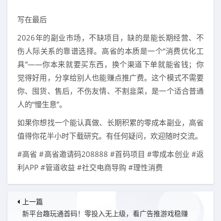
写在最后
2026年的副业市场，不缺项目，缺的是能长期经营、不
伤人际关系的靠谱选择。高省的本质是一个“消费优化工
具”——你本来就要买东西，换个渠道下单就能省钱；你
觉得好用，分享给别人也能赚点推广费。这个模式不需要
你、囤货、售后，不伤友情、不割韭菜，是一个适合普通
人的“慢生意”。
如果你想找一个能认真做、长期积累的零成本副业，高省
值得你花半小时下载研究。有任何疑问，欢迎随时交流。
#高省 #高省邀请码208888 #首码项目 #零成本创业 #返
利APP #管道收益 #社交电商导购 #理性消费
上一篇
新平台趣玩通首码！零投入无上级，看广告推游戏稳赚