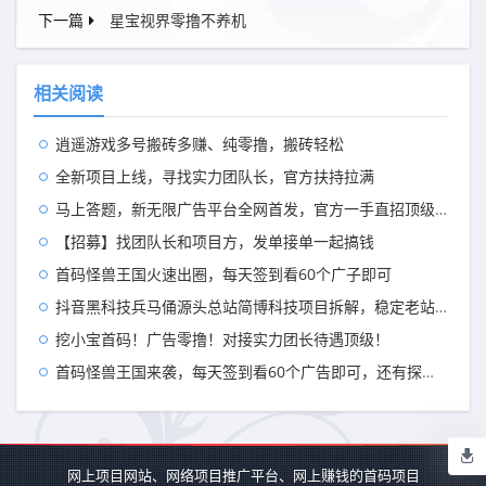
下一篇
星宝视界零撸不养机
相关阅读
逍遥游戏多号搬砖多赚、纯零撸，搬砖轻松
全新项目上线，寻找实力团队长，官方扶持拉满
马上答题，新无限广告平台全网首发，官方一手直招顶级代理，待遇拉满
【招募】找团队长和项目方，发单接单一起搞钱
首码怪兽王国火速出圈，每天签到看60个广子即可
抖音黑科技兵马俑源头总站简博科技项目拆解，稳定老站的强力推荐
挖小宝首码！广告零撸！对接实力团长待遇顶级！
首码怪兽王国来袭，每天签到看60个广告即可，还有探险模式出现
网上项目网站、网络项目推广平台、网上赚钱的首码项目