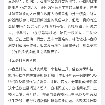
更多的人。所周知，在如今全民抖音的时代，抖音的日活
跃用户突破10亿人，正因为它有着丰富的流量资源，也便
让越来越多的人想着在这庞大的流量池中分一碗羹，所以
纷纷踊跃参与到短视频创业的队伍中来，但是，真的有这
么简单吗？如果我们选择直播带货，影视剪辑，团购达
人，书单号，中视频等等领域，咱们一没团队，二没经
验，想在上面捞一桶金，是非常困难的，相信做过抖音的
朋友们都深有体会，如果没有粉丝流量做基础，那么基本
上我们的短视频创业之路就废了。
什么是抖音黑科技
抖音黑科技，它其实就是一个包装工具，俗名为黑科技，
能够轻松帮你解决短视频上热门(类似于抖音平台的投“DO
U+”)以及增加作品点赞量、评论、转发、分享收藏;帮你解
决个位数直播间进人留人、直播间送礼、直播间滚屏、直
播间点赞、亮灯牌……提高电商直播间出单率;以及抖音和
快手新号、老号快速涨粉困难等诸多问题。这款黑科技软